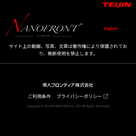
English
サイト上の動画、写真、文章は著作権により保護されてお
TOP
お知
ナノフロン
グリッ
活
お問い
り、無断使用を禁止します。
らせ
ト®について
プ実験
用
合わせ
例
ご利用条件
プライバシーポリシー
Copyright © TEIJIN FRONTIER CO., LTD. All Rights Reserved.