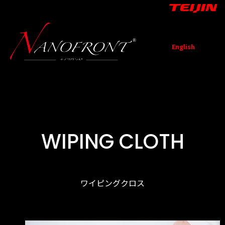
English
TOP
お知
ナノフロン
グリッ
活
お問い
らせ
ト®について
プ実験
用
合わせ
例
WIPING CLOTH
ワイピングクロス