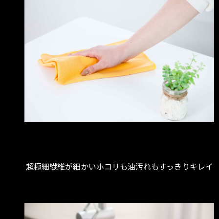
超極細繊維が細かいホコリも油汚れもすっきりキレイ